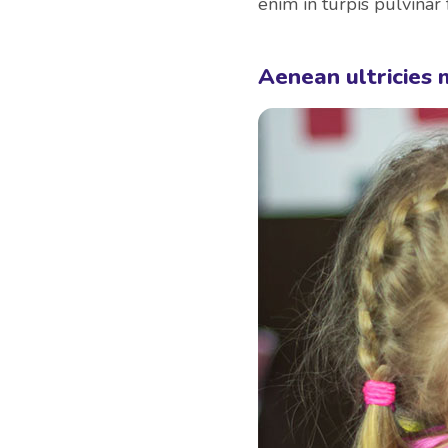
enim in turpis pulvinar fa
Aenean ultricies m