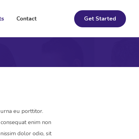
Get Started
ts
Contact
urna eu porttitor.
er consequat enim non
issim dolor odio, sit