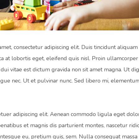
met, consectetur adipiscing elit. Duis tincidunt aliquam 
ta at lobortis eget, eleifend quis nisl. Proin ullamcorp
dui vitae est dictum gravida non sit amet magna. Ut dign
gue nec. Ut et pulvinar nunc. Sed libero mi, elementu
tetuer adipiscing elit. Aenean commodo ligula eget dol
enatibus et magnis dis parturient montes, nascetur ri
ellentesque eu, pretium quis, sem. Nulla consequat mass