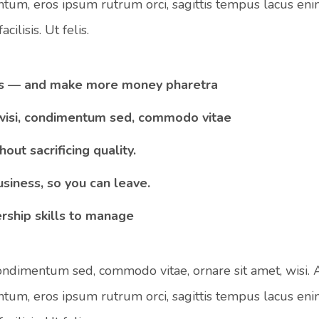
ntum, eros ipsum rutrum orci, sagittis tempus lacus eni
cilisis. Ut felis.
s — and make more money pharetra
wisi, condimentum sed, commodo vitae
out sacrificing quality.
siness, so you can leave.
rship skills to manage
condimentum sed, commodo vitae, ornare sit amet, wisi.
ntum, eros ipsum rutrum orci, sagittis tempus lacus eni