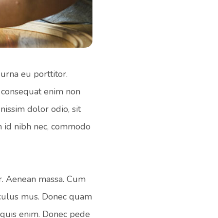
urna eu porttitor.
er consequat enim non
issim dolor odio, sit
m id nibh nec, commodo
or. Aenean massa. Cum
diculus mus. Donec quam
a quis enim. Donec pede