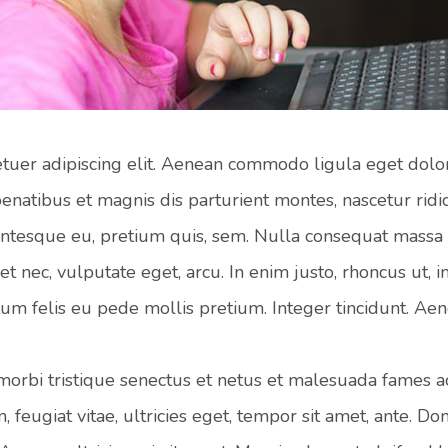
tetuer adipiscing elit. Aenean commodo ligula eget dol
enatibus et magnis dis parturient montes, nascetur ri
ellentesque eu, pretium quis, sem. Nulla consequat mass
quet nec, vulputate eget, arcu. In enim justo, rhoncus ut, 
ctum felis eu pede mollis pretium. Integer tincidunt. Ae
orbi tristique senectus et netus et malesuada fames ac
feugiat vitae, ultricies eget, tempor sit amet, ante. Do