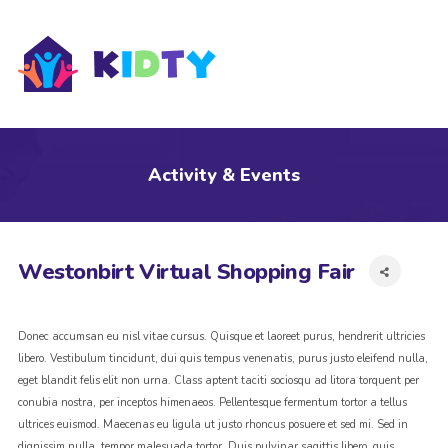
s
Activity & Events
Westonbirt Virtual Shopping Fair
Donec accumsan eu nisl vitae cursus. Quisque et laoreet purus, hendrerit ultricies
libero. Vestibulum tincidunt, dui quis tempus venenatis, purus justo eleifend nulla,
eget blandit felis elit non urna. Class aptent taciti sociosqu ad litora torquent per
conubia nostra, per inceptos himenaeos. Pellentesque fermentum tortor a tellus
ultrices euismod. Maecenas eu ligula ut justo rhoncus posuere et sed mi. Sed in
dignissim nulla, tempor malesuada tortor. Duis pulvinar sagittis libero, quis