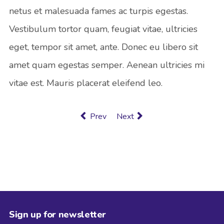
netus et malesuada fames ac turpis egestas.
Vestibulum tortor quam, feugiat vitae, ultricies
eget, tempor sit amet, ante. Donec eu libero sit
amet quam egestas semper. Aenean ultricies mi
vitae est. Mauris placerat eleifend leo.
Previous article: Harry Potter and the Cur
Next article: Annual event par
Prev
Next
Sign up for newsletter